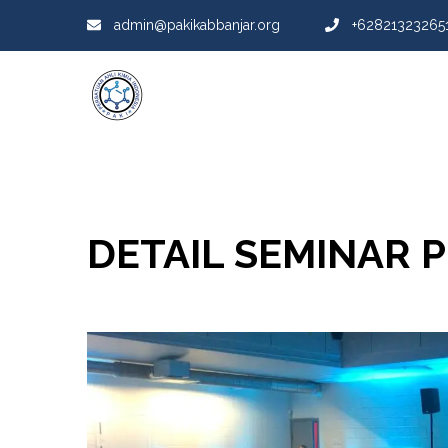
admin@pakikabbanjar.org
+62821323265
DETAIL SEMINAR 